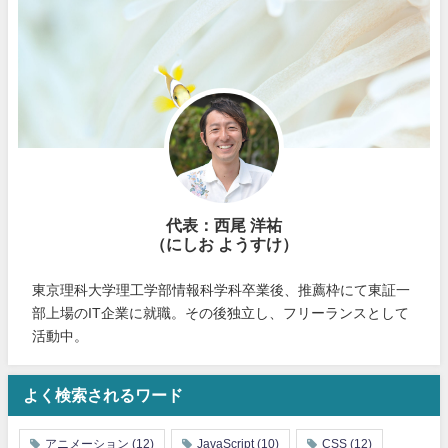
代表：西尾 洋祐
（にしお ようすけ）
東京理科大学理工学部情報科学科卒業後、推薦枠にて東証一
部上場のIT企業に就職。その後独立し、フリーランスとして
活動中。
よく検索されるワード
アニメーション
(12)
JavaScript
(10)
CSS
(12)