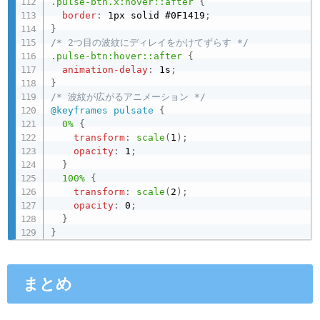
.pulse-btn.x:hover::after
{
border
:
 1px solid #0F1419
;
}
/* 2つ目の波紋にディレイをかけてずらす */
.pulse-btn:hover::after
{
animation-delay
:
 1s
;
}
/* 波紋が広がるアニメーション */
@keyframes
 pulsate
{
0%
{
transform
:
scale
(
1
)
;
opacity
:
 1
;
}
100%
{
transform
:
scale
(
2
)
;
opacity
:
 0
;
}
}
まとめ