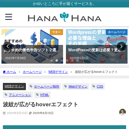
かゆいところに手が届くサービスを。
マネー
ホームページ
おすすめの青色申告ソフト２選【個人事業主向け】
WordPressの更新は必要？更新が必要な理由とその手順
2022年7月28日
2022年1月1日
ホーム
ホームページ
WEBデザイン
波紋が広がるhoverエフェクト
WEBデザイン
ホームページ制作
Webデザイン
CSS
アニメーション
HTML
波紋が広がるhoverエフェクト
2025年9月15日
2025年9月15日