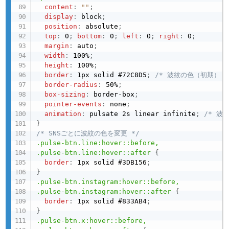
content
:
""
;
display
:
 block
;
position
:
 absolute
;
top
:
 0
;
bottom
:
 0
;
left
:
 0
;
right
:
 0
;
margin
:
 auto
;
width
:
 100%
;
height
:
 100%
;
border
:
 1px solid #72C8D5
;
/* 波紋の色（初期） *
border-radius
:
 50%
;
box-sizing
:
 border-box
;
pointer-events
:
 none
;
animation
:
 pulsate 2s linear infinite
;
/* 波
}
/* SNSごとに波紋の色を変更 */
.pulse-btn.line:hover::before, 

.pulse-btn.line:hover::after
{
border
:
 1px solid #3DB156
;
}
.pulse-btn.instagram:hover::before, 

.pulse-btn.instagram:hover::after
{
border
:
 1px solid #833AB4
;
}
.pulse-btn.x:hover::before, 
