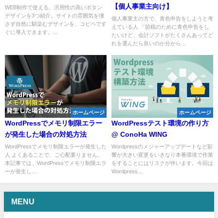
【個人事業主向け】
WEB制作で使える、汎用性の高いボタン
デザインを3つ紹介。サイトの雰囲気を壊
個人事業主の方で、青色申告をしようと考
さず自然に馴染むデザインを、コピペです
えている人 「節税のために青色申告をし
ぐに導入できます。...
たいけど、会計ソフトがたくさんあってど
れを選んだら良いのか分から...
ホームページ
ホームページ
WordPressでメモリ制限エラー
WordPressテスト環境の作り方
が発生した場合の対処方法
@ ConoHa WING
WordPressでメモリ制限エラーが発生した
Wordpressのメジャーアップデートなど影
人 よくあることで、ご心配要りません。
響が大きい変更をいきなり本番環境で作業
本記事では、WordPressでメモリ制限エラ
をすることにはリスクが伴います。今回は
ーが発生し...
Wordpress...
MENU