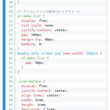
}
/* アイコンリストの横並びレイアウト */
ul.menu-list
{
display
:
 flex
;
list-style
:
 none
;
justify-content
:
 center
;
gap
:
 100px
;
margin-top
:
 80px
;
padding
:
 0
;
}
@media
 only screen and 
(
max-width
:
 599px
)
{
ul.menu-list
{
gap
:
 50px
;
}
}
.icon:before
{
display
:
 flex
;
justify-content
:
 center
;
align-items
:
 center
;
width
:
 3rem
;
height
:
 3rem
;
font-size
:
 2.5rem
;