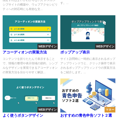
指定すればよいかわからない人 レスポン
す。...
シブサイトの構築や、ウェブアクセシビリ
ティへの対応時にも有効な文...
WEBデザイン
WEBデザイン
アコーディオンの実装方法
ポップアップ表示
コンテンツを折りたたんで表示すること
サイト訪問時に一時的に表示されるポップ
で、情報の整理や表示領域の節約、シンプ
アップウィンドウと、クリック操作で表示
ルなデザインを実現できるアコーディオン
されるポップアップウィンドウの実装方法
の実装方法を分かりやすく解説...
をご紹介します。...
WEBデザイン
マネー
よく使うボタンデザイン
おすすめの青色申告ソフト２選