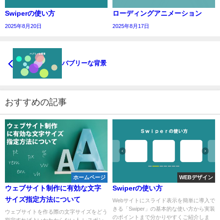
Swiperの使い方
ローディングアニメーション
2025年8月20日
2025年8月17日
バブリーな背景
おすすめの記事
ホームページ
WEBデザイン
ウェブサイト制作に有効な文字
Swiperの使い方
サイズ指定方法について
Webサイトにスライド表示を簡単に導入で
きる「Swiper」の基本的な使い方から実装
ウェブサイトを作る際の文字サイズをどう
のポイントまで分かりやすくご紹介しま