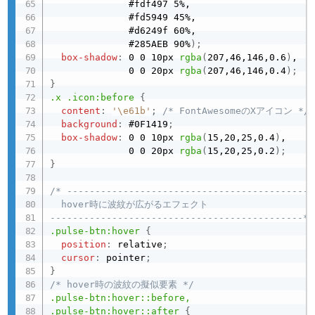
              #fdf497 5%, 

              #fd5949 45%, 

              #d6249f 60%, 

              #285AEB 90%
)
;
box-shadow
:
 0 0 10px 
rgba
(
207,46,146,0.6
)
,

              0 0 20px 
rgba
(
207,46,146,0.4
)
;
}
.x .icon:before
{
content
:
'\e61b'
;
/* FontAwesomeのXアイコン */
background
:
 #0F1419
;
box-shadow
:
 0 0 10px 
rgba
(
15,20,25,0.4
)
,

              0 0 20px 
rgba
(
15,20,25,0.2
)
;
}
/* ---------------------------------------------
  hover時に波紋が広がるエフェクト

---------------------------------------------*/
.pulse-btn:hover
{
position
:
 relative
;
cursor
:
 pointer
;
}
/* hover時の波紋の擬似要素 */
.pulse-btn:hover::before, 

.pulse-btn:hover::after
{