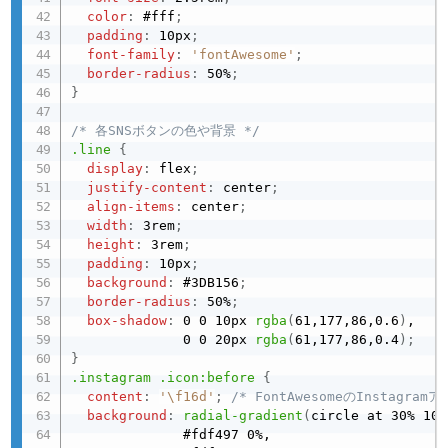
color
:
 #fff
;
padding
:
 10px
;
font-family
:
'fontAwesome'
;
border-radius
:
 50%
;
}
/* 各SNSボタンの色や背景 */
.line
{
display
:
 flex
;
justify-content
:
 center
;
align-items
:
 center
;
width
:
 3rem
;
height
:
 3rem
;
padding
:
 10px
;
background
:
 #3DB156
;
border-radius
:
 50%
;
box-shadow
:
 0 0 10px 
rgba
(
61,177,86,0.6
)
,

              0 0 20px 
rgba
(
61,177,86,0.4
)
;
}
.instagram .icon:before
{
content
:
'\f16d'
;
/* FontAwesomeのInstagram
background
:
radial-gradient
(
circle at 30% 107
              #fdf497 0%, 
