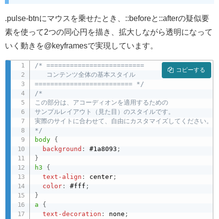
.pulse-btnにマウスを乗せたとき、::beforeと::afterの疑似要
素を使って2つの同心円を描き、拡大しながら透明になって
いく動きを@keyframesで実現しています。
/* =========================

コピーする
   コンテンツ全体の基本スタイル

========================= */
/* 

この部分は、アコーディオンを適用するための

サンプルレイアウト（見た目）のスタイルです。

実際のサイトに合わせて、自由にカスタマイズしてください。

*/
body
{
background
:
 #1a8093
;
}
h3
{
text-align
:
 center
;
color
:
 #fff
;
}
a
{
text-decoration
:
 none
;