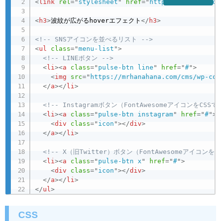
<
link
rel
=
"
stylesheet
"
href
=
"
https://cdnjs.clou
<
h3
>
波紋が広がるhoverエフェクト
</
h3
>
<!-- SNSアイコンを並べるリスト -->
<
ul
class
=
"
menu-list
"
>
<!-- LINEボタン -->
<
li
>
<
a
class
=
"
pulse-btn line
"
href
=
"
#
"
>
<
img
src
=
"
https://mrhanahana.com/cms/wp-con
</
a
>
</
li
>
<!-- Instagramボタン（FontAwesomeアイコンをCSSで
<
li
>
<
a
class
=
"
pulse-btn instagram
"
href
=
"
#
"
>
<
div
class
=
"
icon
"
>
</
div
>
</
a
>
</
li
>
<!-- X（旧Twitter）ボタン（FontAwesomeアイコンをC
<
li
>
<
a
class
=
"
pulse-btn x
"
href
=
"
#
"
>
<
div
class
=
"
icon
"
>
</
div
>
</
a
>
</
li
>
</
ul
>
CSS