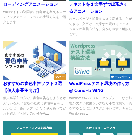
ローディングアニメーション
テキストを１文字ずつ出現させ
るアニメーション
Webサイトの訪問者に好印象を与えるロー
ディングアニメーションの実装方法をご紹
ホームページの印象を大きく変えることが
介します。...
できる、文字が一文字ずつ現れるアニメー
ションの実装方法を、分かりやすく解説し
ます。...
マネー
ホームページ
おすすめの青色申告ソフト２選
WordPressテスト環境の作り方
【個人事業主向け】
@ ConoHa WING
個人事業主の方で、青色申告をしようと考
Wordpressのメジャーアップデートなど影
えている人 「節税のために青色申告をし
響が大きい変更をいきなり本番環境で作業
たいけど、会計ソフトがたくさんあってど
をすることにはリスクが伴います。今回は
れを選んだら良いのか分から...
Wordpress...