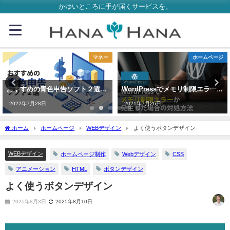
かゆいところに手が届くサービスを。
マネー
ホームページ
おすすめの青色申告ソフト２選【個人事業主向け】
WordPressでメモリ制限エラーが発生した場合の対処方法
2022年7月28日
2021年7月26日
ホーム
ホームページ
WEBデザイン
よく使うボタンデザイン
WEBデザイン
ホームページ制作
Webデザイン
CSS
アニメーション
HTML
ボタンデザイン
よく使うボタンデザイン
2025年8月3日
2025年8月10日