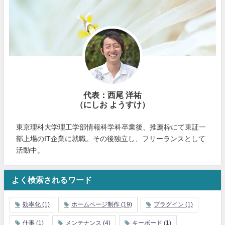
代表：西尾 洋祐
（にしお ようすけ）
東京理科大学理工学部情報科学科卒業後、推薦枠にて東証一
部上場のIT企業に就職。その後独立し、フリーランスとして
活動中。
よく検索されるワード
効率化
(1)
ホームページ制作
(19)
プラグイン
(1)
仕事
(1)
メンテナンス
(4)
キーボード
(1)