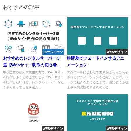
おすすめの記事
ホームページ
WEBデザイン
おすすめのレンタルサーバー３
時間差でフェードインするアニ
選【Webサイト制作の初心者向
メーション
け】
中小企業や個人事業主の方で、Webサイト
スクロールに合わせて要素がふわっと表示
を制作しようと考えている人「Webサイト
されるアニメーションをご紹介します。ペ
を制作したいけど、レンタルサーバーがた
ージに動きを加えることで、訪問者に心地
くさんあってどれを選ん...
よさや視認性の高さを与える...
WEBデザイン
WEBデザイン